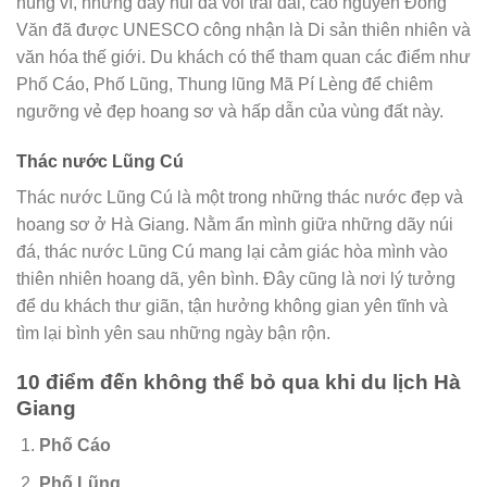
hùng vĩ, những dãy núi đá vôi trải dài, cao nguyên Đồng
Văn đã được UNESCO công nhận là Di sản thiên nhiên và
văn hóa thế giới. Du khách có thể tham quan các điểm như
Phố Cáo, Phố Lũng, Thung lũng Mã Pí Lèng để chiêm
ngưỡng vẻ đẹp hoang sơ và hấp dẫn của vùng đất này.
Thác nước Lũng Cú
Thác nước Lũng Cú là một trong những thác nước đẹp và
hoang sơ ở Hà Giang. Nằm ẩn mình giữa những dãy núi
đá, thác nước Lũng Cú mang lại cảm giác hòa mình vào
thiên nhiên hoang dã, yên bình. Đây cũng là nơi lý tưởng
để du khách thư giãn, tận hưởng không gian yên tĩnh và
tìm lại bình yên sau những ngày bận rộn.
10 điểm đến không thể bỏ qua khi du lịch Hà
Giang
Phố Cáo
Phố Lũng