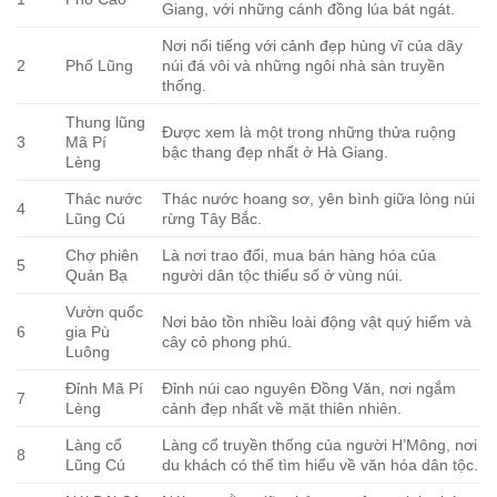
Giang, với những cánh đồng lúa bát ngát.
Nơi nổi tiếng với cảnh đẹp hùng vĩ của dãy
2
Phố Lũng
núi đá vôi và những ngôi nhà sàn truyền
thống.
Thung lũng
Được xem là một trong những thửa ruộng
3
Mã Pí
bậc thang đẹp nhất ở Hà Giang.
Lèng
Thác nước
Thác nước hoang sơ, yên bình giữa lòng núi
4
Lũng Cú
rừng Tây Bắc.
Chợ phiên
Là nơi trao đổi, mua bán hàng hóa của
5
Quản Bạ
người dân tộc thiểu số ở vùng núi.
Vườn quốc
Nơi bảo tồn nhiều loài động vật quý hiếm và
6
gia Pù
cây cỏ phong phú.
Luông
Đỉnh Mã Pí
Đỉnh núi cao nguyên Đồng Văn, nơi ngắm
7
Lèng
cảnh đẹp nhất về mặt thiên nhiên.
Làng cổ
Làng cổ truyền thống của người H’Mông, nơi
8
Lũng Cú
du khách có thể tìm hiểu về văn hóa dân tộc.