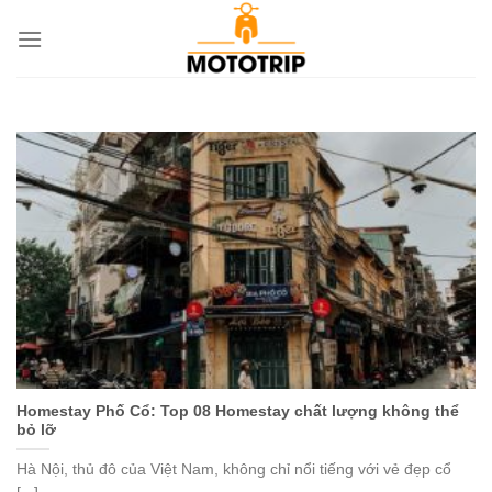
Chuyển
đến
nội
dung
Homestay Phố Cổ: Top 08 Homestay chất lượng không thể
bỏ lỡ
Hà Nội, thủ đô của Việt Nam, không chỉ nổi tiếng với vẻ đẹp cổ