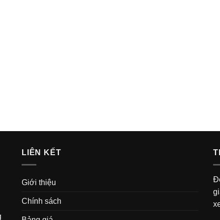
LIÊN KẾT
T
Đ
Giới thiệu
g
Chính sách
x
g
Bảng giá