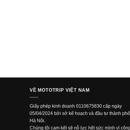
VỀ MOTOTRIP VIỆT NAM
Giấy phép kinh doanh 0110675830 cấp ngày
05/04/2024 bởi sở kế hoạch và đầu tư thành phố
Hà Nội.
Chúng tôi cam kết sẽ nỗ lực hết sức mình vì côn